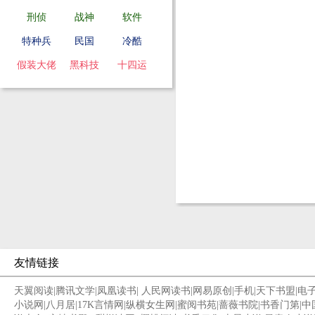
刑侦
战神
软件
特种兵
民国
冷酷
假装大佬
黑科技
十四运
友情链接
天翼阅读
|
腾讯文学
|
凤凰读书
|
人民网读书
|
网易原创
|
手机
|
天下书盟
|
电
小说网
|
八月居
|
17K言情网
|
纵横女生网
|
蜜阅书苑
|
蔷薇书院
|
书香门第
|
中