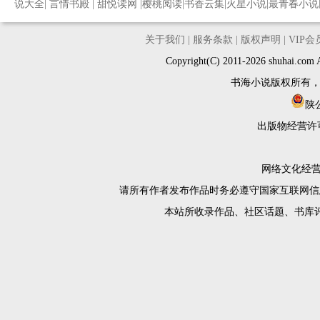
说大全
|
言情书殿
|
甜悦读网
|
樱桃阅读
|
书香云集
|
火星小说
|
最青春小说
关于我们
|
服务条款
|
版权声明
|
VIP
Copyright(C) 2011-2026 shuh
书海小说版权所有
陕公
出版物经营许
网络文化经营许
请所有作者发布作品时务必遵守国家互联网信
本站所收录作品、社区话题、书库