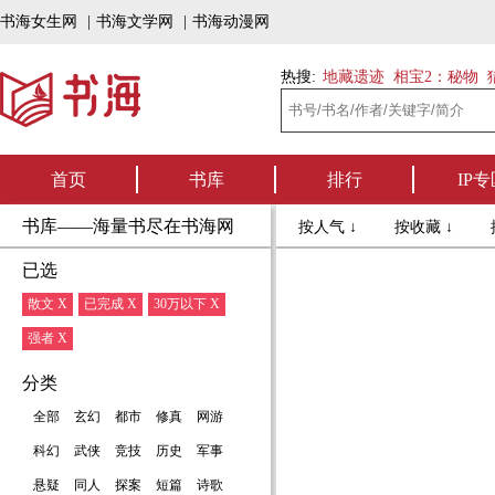
书海女生网
|
书海文学网
|
书海动漫网
热搜:
地藏遗迹
相宝2：秘物
首页
书库
排行
IP专
书库——海量书尽在书海网
按人气 ↓
按收藏 ↓
已选
散文 X
已完成 X
30万以下 X
强者 X
分类
全部
玄幻
都市
修真
网游
科幻
武侠
竞技
历史
军事
悬疑
同人
探案
短篇
诗歌