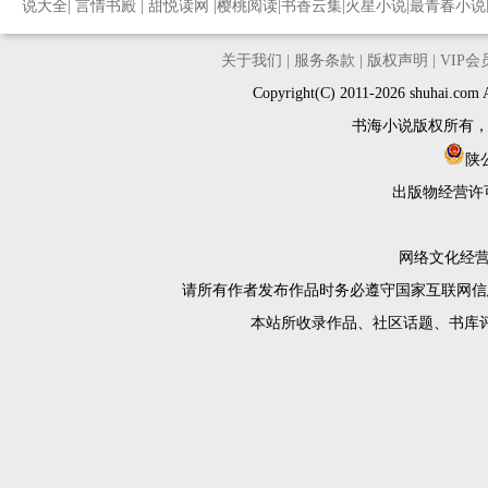
说大全
|
言情书殿
|
甜悦读网
|
樱桃阅读
|
书香云集
|
火星小说
|
最青春小说
关于我们
|
服务条款
|
版权声明
|
VIP
Copyright(C) 2011-2026 shuh
书海小说版权所有
陕公
出版物经营许
网络文化经营许
请所有作者发布作品时务必遵守国家互联网信
本站所收录作品、社区话题、书库