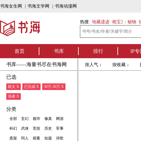
书海女生网
|
书海文学网
|
书海动漫网
热搜:
地藏遗迹
相宝2：秘物
首页
书库
排行
IP专
书库——海量书尽在书海网
按人气 ↓
按收藏 ↓
已选
散文 X
已完成 X
30万-50万 X
强者 X
分类
全部
玄幻
都市
修真
网游
科幻
武侠
竞技
历史
军事
悬疑
同人
探案
短篇
诗歌