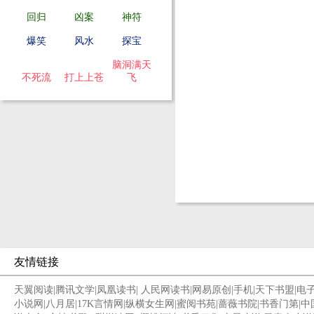
回归
凶案
神符
爆笑
风水
探宝
脑洞满天
不死流
打上上苍
飞
友情链接
天翼阅读
|
腾讯文学
|
凤凰读书
|
人民网读书
|
网易原创
|
手机
|
天下书盟
|
电
小说网
|
八月居
|
17K言情网
|
纵横女生网
|
蜜阅书苑
|
蔷薇书院
|
书香门第
|
中