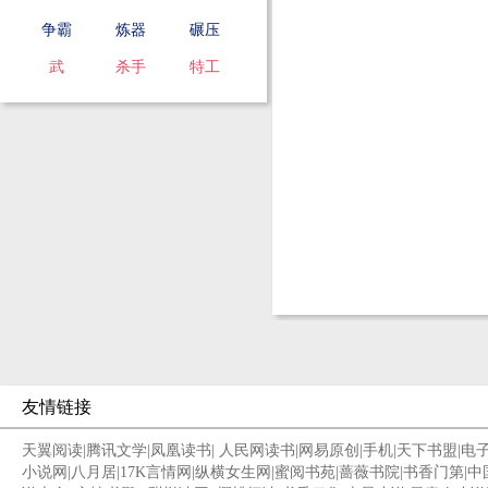
争霸
炼器
碾压
武
杀手
特工
友情链接
天翼阅读
|
腾讯文学
|
凤凰读书
|
人民网读书
|
网易原创
|
手机
|
天下书盟
|
电
小说网
|
八月居
|
17K言情网
|
纵横女生网
|
蜜阅书苑
|
蔷薇书院
|
书香门第
|
中