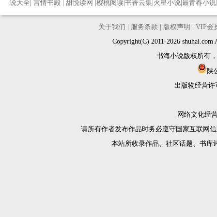
说大全
|
言情书殿
|
甜悦读网
|
樱桃阅读
|
书香云集
|
火星小说
|
最青春小说
关于我们
|
服务条款
|
版权声明
|
VIP
Copyright(C) 2011-2026 shuh
书海小说版权所有
陕公
出版物经营许
网络文化经营许
请所有作者发布作品时务必遵守国家互联网信
本站所收录作品、社区话题、书库