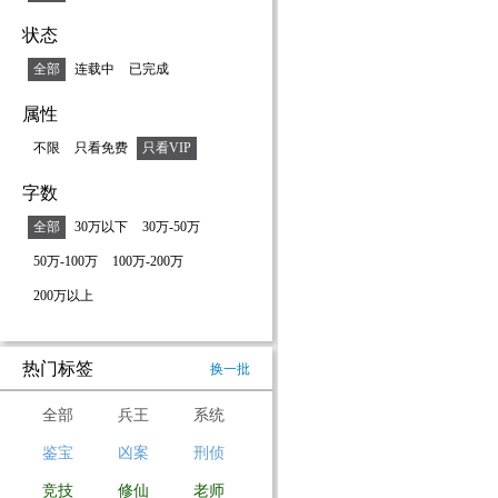
状态
全部
连载中
已完成
属性
不限
只看免费
只看VIP
字数
全部
30万以下
30万-50万
50万-100万
100万-200万
200万以上
热门标签
换一批
全部
兵王
系统
鉴宝
凶案
刑侦
竞技
修仙
老师