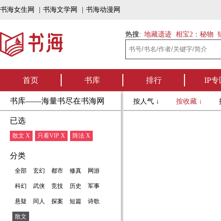
书海女生网
|
书海文学网
|
书海动漫网
热搜:
地藏遗迹
相宝2：秘物
首页
书库
排行
IP专
书库——海量书尽在书海网
按人气 ↓
按收藏 ↓
已选
散文 X
只看VIP X
阵法 X
分类
全部
玄幻
都市
修真
网游
科幻
武侠
竞技
历史
军事
悬疑
同人
探案
短篇
诗歌
散文