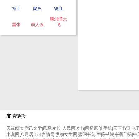
特工
腹黑
铁血
脑洞满天
嚣张
崩人设
飞
友情链接
天翼阅读
|
腾讯文学
|
凤凰读书
|
人民网读书
|
网易原创
|
手机
|
天下书盟
|
电
小说网
|
八月居
|
17K言情网
|
纵横女生网
|
蜜阅书苑
|
蔷薇书院
|
书香门第
|
中