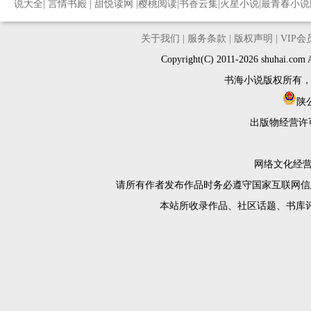
说大全
|
言情书殿
|
甜悦读网
|
樱桃阅读
|
书香云集
|
火星小说
|
最青春小说
关于我们
|
服务条款
|
版权声明
|
VIP
Copyright(C) 2011-2026 shuh
书海小说版权所有
陕公
出版物经营许
网络文化经营许
请所有作者发布作品时务必遵守国家互联网信
本站所收录作品、社区话题、书库