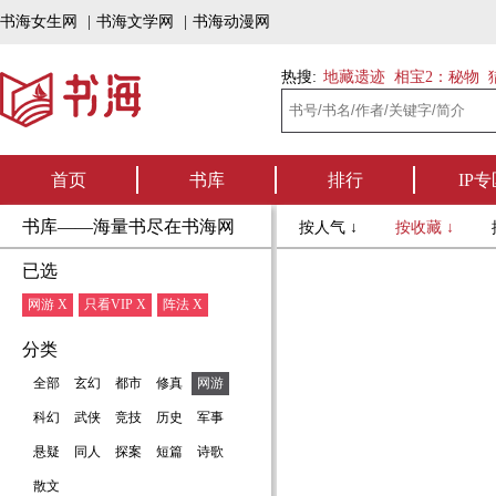
书海女生网
|
书海文学网
|
书海动漫网
热搜:
地藏遗迹
相宝2：秘物
首页
书库
排行
IP专
书库——海量书尽在书海网
按人气 ↓
按收藏 ↓
已选
网游 X
只看VIP X
阵法 X
分类
全部
玄幻
都市
修真
网游
科幻
武侠
竞技
历史
军事
悬疑
同人
探案
短篇
诗歌
散文