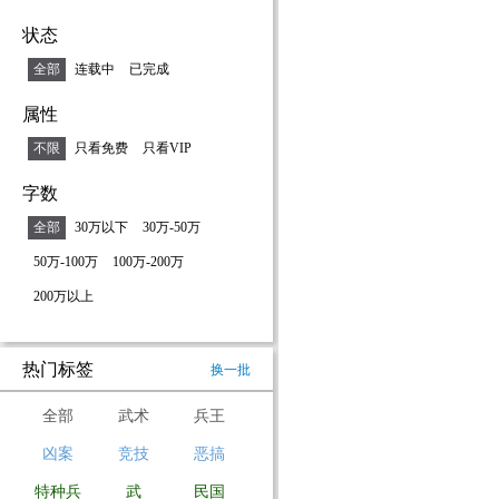
状态
全部
连载中
已完成
属性
不限
只看免费
只看VIP
字数
全部
30万以下
30万-50万
50万-100万
100万-200万
200万以上
热门标签
换一批
全部
武术
兵王
凶案
竞技
恶搞
特种兵
武
民国