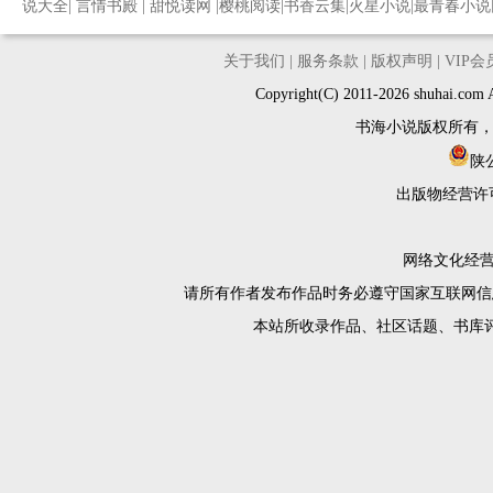
说大全
|
言情书殿
|
甜悦读网
|
樱桃阅读
|
书香云集
|
火星小说
|
最青春小说
关于我们
|
服务条款
|
版权声明
|
VIP
Copyright(C) 2011-2026 shuh
书海小说版权所有
陕公
出版物经营许
网络文化经营许
请所有作者发布作品时务必遵守国家互联网信
本站所收录作品、社区话题、书库