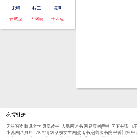
宋明
特工
猥琐
合成流
大圆满
十四运
友情链接
天翼阅读
|
腾讯文学
|
凤凰读书
|
人民网读书
|
网易原创
|
手机
|
天下书盟
|
电
小说网
|
八月居
|
17K言情网
|
纵横女生网
|
蜜阅书苑
|
蔷薇书院
|
书香门第
|
中