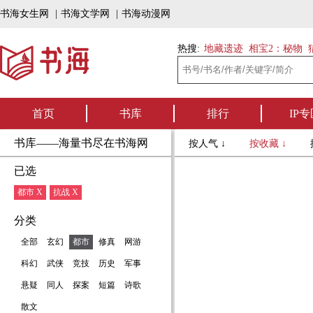
书海女生网
|
书海文学网
|
书海动漫网
热搜:
地藏遗迹
相宝2：秘物
首页
书库
排行
IP专
书库——海量书尽在书海网
按人气 ↓
按收藏 ↓
已选
都市 X
抗战 X
分类
全部
玄幻
都市
修真
网游
科幻
武侠
竞技
历史
军事
悬疑
同人
探案
短篇
诗歌
散文