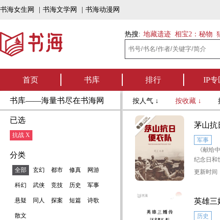
书海女生网
|
书海文学网
|
书海动漫网
热搜:
地藏遗迹
相宝2：秘物
首页
书库
排行
IP专
书库——海量书尽在书海网
按人气 ↓
按收藏 ↓
已选
茅山抗
抗战 X
军事
《献给中
分类
纪念日和
纪念。》
全部
玄幻
都市
修真
网游
更新时间：2
科幻
武侠
竞技
历史
军事
内容简介
长篇小说
悬疑
同人
探案
短篇
诗歌
英雄三
景，讲了
散文
历史
国的小人