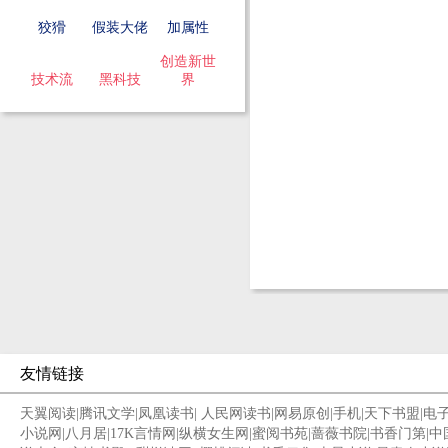
狡猾
假装大佬
加属性
创造新世
技术流
黑科技
界
友情链接
天翼阅读
|
腾讯文学
|
凤凰读书
|
人民网读书
|
网易原创
|
手机
|
天下书盟
|
电
小说网
|
八月居
|
17K言情网
|
纵横女生网
|
蜜阅书苑
|
蔷薇书院
|
书香门第
|
中