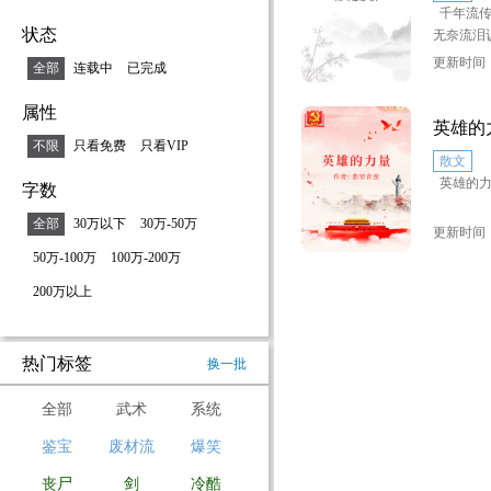
千年流传
入到抗日
状态
无奈流泪
写了这些
父气愤考
酷的抗日
更新时间：2
全部
连载中
已完成
斗斗二女
云，机智
了一个典
斗争精神
属性
奇遭遇。
英雄的
不限
只看免费
只看VIP
散文
英雄的力
字数
全部
30万以下
30万-50万
更新时间：2
50万-100万
100万-200万
200万以上
热门标签
换一批
全部
武术
系统
鉴宝
废材流
爆笑
丧尸
剑
冷酷