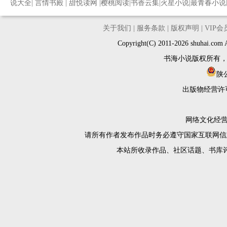
说大全
|
言情书殿
|
甜悦读网
|
樱桃阅读
|
书香云集
|
火星小说
|
最青春小说
关于我们
|
服务条款
|
版权声明
|
VIP
Copyright(C) 2011-2026 shuh
书海小说版权所有
陕公
出版物经营许
网络文化经营许
请所有作者发布作品时务必遵守国家互联网信
本站所收录作品、社区话题、书库