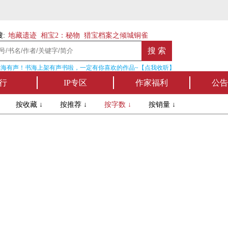
:
地藏遗迹
相宝2：秘物
猎宝档案之倾城铜雀
海有声！书海上架有声书啦，一定有你喜欢的作品~【点我收听】
名家
行
IP专区
作家福利
公告
↓
按收藏 ↓
按推荐 ↓
按字数 ↓
按销量 ↓