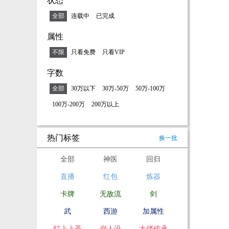
状态
全部
连载中
已完成
属性
不限
只看免费
只看VIP
字数
全部
30万以下
30万-50万
50万-100万
100万-200万
200万以上
热门标签
换一批
全部
神医
回归
直播
红包
炼器
卡牌
无敌流
剑
武
西游
加属性
打上上苍
崩人设
大佬传承