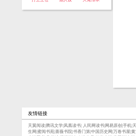
友情链接
天翼阅读
|
腾讯文学
|
凤凰读书
|
人民网读书
|
网易原创
|
手机
|
生网
|
蜜阅书苑
|
蔷薇书院
|
书香门第
|
中国历史网
|
万卷书屋
|
黄