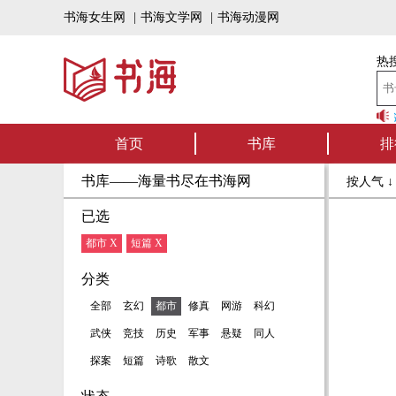
书海女生网
|
书海文学网
|
书海动漫网
热搜
书海听书——好书可听，书
首页
书库
排
书库——海量书尽在书海网
按人气 
已选
都市 X
短篇 X
分类
全部
玄幻
都市
修真
网游
科幻
武侠
竞技
历史
军事
悬疑
同人
探案
短篇
诗歌
散文