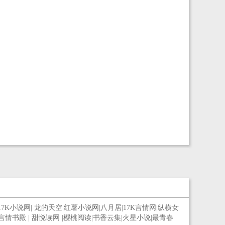
17K小说网
|
龙的天空
|
红薯小说网
|
八月居
|
17K言情网
|
纵横女
言情书殿
|
甜悦读网
|
樱桃阅读
|
书香云集
|
火星小说
|
最青春