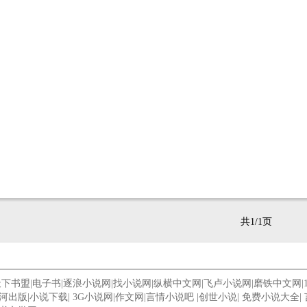
共1/1页
天下书盟
|
电子书
|
逐浪小说网
|
找小说网
|
纵横中文网
|
飞卢小说网
|
磨铁中文网
|
河出版
|
小说下载
|
3G小说网
|
作文网
|
言情小说吧
|
创世小说
|
免费小说大全
|