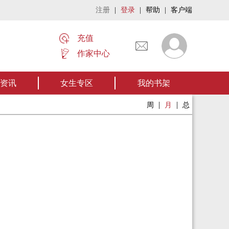
注册
|
登录
|
帮助
|
客户端
充值
作家中心
名作——欢迎阅读作者张家四叔的作品《张家摸金秘术》让我们一起开启张家摸金流
资讯
女生专区
我的书架
|
|
周
月
总