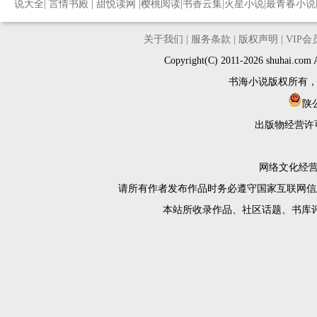
说大全
|
言情书殿
|
甜悦读网
|
樱桃阅读
|
书香云集
|
火星小说
|
最青春小说
关于我们
|
服务条款
|
版权声明
|
VIP
Copyright(C) 2011-2026 shuh
书海小说版权所有
陕公
出版物经营许
网络文化经营许
请所有作者发布作品时务必遵守国家互联网信
本站所收录作品、社区话题、书库