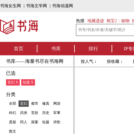
书海女生网
|
书海文学网
|
书海动漫网
热搜:
地藏遗迹
相宝2：秘物
首页
书库
排行
IP专
书库——海量书尽在书海网
按人气 ↓
按收藏 ↓
已选
玄幻 X
短篇 X
分类
全部
玄幻
都市
修真
网游
科幻
武侠
竞技
历史
军事
悬疑
同人
探案
短篇
诗歌
散文