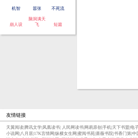
机智
嚣张
不死流
脑洞满天
崩人设
飞
短篇
友情链接
天翼阅读
|
腾讯文学
|
凤凰读书
|
人民网读书
|
网易原创
|
手机
|
天下书盟
|
电
小说网
|
八月居
|
17K言情网
|
纵横女生网
|
蜜阅书苑
|
蔷薇书院
|
书香门第
|
中