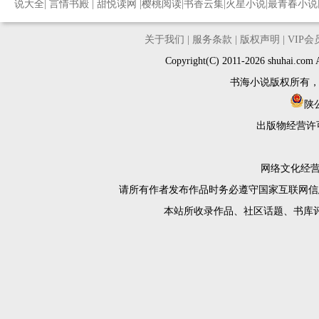
说大全
|
言情书殿
|
甜悦读网
|
樱桃阅读
|
书香云集
|
火星小说
|
最青春小说
关于我们
|
服务条款
|
版权声明
|
VIP
Copyright(C) 2011-2026 shuh
书海小说版权所有
陕公
出版物经营许
网络文化经营许
请所有作者发布作品时务必遵守国家互联网信
本站所收录作品、社区话题、书库