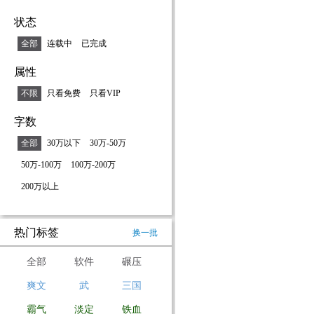
状态
全部
连载中
已完成
属性
不限
只看免费
只看VIP
字数
全部
30万以下
30万-50万
50万-100万
100万-200万
200万以上
热门标签
换一批
全部
软件
碾压
爽文
武
三国
霸气
淡定
铁血