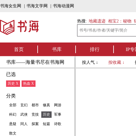
书海女生网
|
书海文学网
|
书海动漫网
热搜:
地藏遗迹
相宝2：秘物
首页
书库
排行
IP专
书库——海量书尽在书海网
按人气 ↓
按收藏 ↓
已选
历史 X
热血 X
分类
全部
玄幻
都市
修真
网游
科幻
武侠
竞技
历史
军事
悬疑
同人
探案
短篇
诗歌
散文