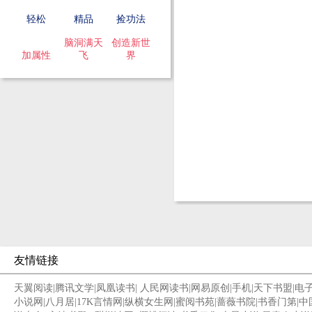
轻松
精品
捡功法
脑洞满天
创造新世
加属性
飞
界
友情链接
天翼阅读
|
腾讯文学
|
凤凰读书
|
人民网读书
|
网易原创
|
手机
|
天下书盟
|
电
小说网
|
八月居
|
17K言情网
|
纵横女生网
|
蜜阅书苑
|
蔷薇书院
|
书香门第
|
中