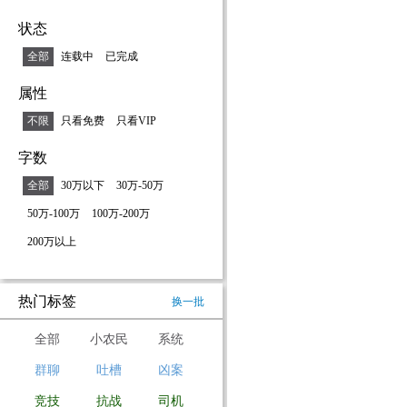
清……
状态
全部
连载中
已完成
属性
不限
只看免费
只看VIP
字数
全部
30万以下
30万-50万
50万-100万
100万-200万
200万以上
热门标签
换一批
全部
小农民
系统
群聊
吐槽
凶案
竞技
抗战
司机