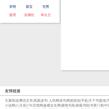
宋明
探宝
宅男
腹黑
加属性
单女主
友情链接
天翼阅读
|
腾讯文学
|
凤凰读书
|
人民网读书
|
网易原创
|
手机
|
天下书盟
|
电
小说网
|
八月居
|
17K言情网
|
纵横女生网
|
蜜阅书苑
|
蔷薇书院
|
书香门第
|
中