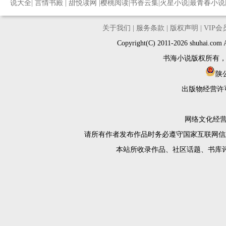
说大全
|
言情书殿
|
甜悦读网
|
樱桃阅读
|
书香云集
|
火星小说
|
最青春小说
关于我们
|
服务条款
|
版权声明
|
VIP
Copyright(C) 2011-2026 shuh
书海小说版权所有
陕公
出版物经营许
网络文化经营许
请所有作者发布作品时务必遵守国家互联网信
本站所收录作品、社区话题、书库