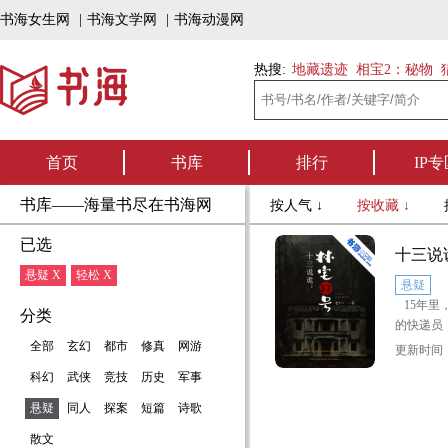
书海女生网
|
书海文学网
|
书海动漫网
热搜:
地藏遗迹
相宝2：秘物
首页
书库
排行
IP专
书库——海量书尽在书海网
按人气 ↓
按收藏 ↓
已选
十三说
悬疑 X
轻松 X
悬疑
15年里
分类
的快递员
全部
玄幻
都市
修真
网游
更新时间：2
身为快递
科幻
武侠
竞技
历史
军事
单林家宅
间建立了
悬疑
同人
探案
短篇
诗歌
散文
但这种关