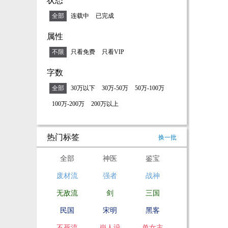
状态
全部
连载中
已完成
属性
不限
只看免费
只看VIP
字数
全部
30万以下
30万-50万
50万-100万
100万-200万
200万以上
热门标签
换一批
全部
神医
鉴宝
废材流
强者
战神
无敌流
剑
三国
民国
宋明
黑客
不死流
崩人设
单女主