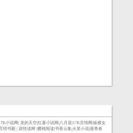
17K小说网
|
龙的天空
|
红薯小说网
|
八月居
|
17K言情网
|
纵横女
言情书殿
|
甜悦读网
|
樱桃阅读
|
书香云集
|
火星小说
|
最青春