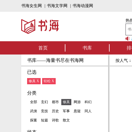
书海女生网
|
书海文学网
|
书海动漫网
热搜
书海听书——好书
首页
书库
排
书库——海量书尽在书海网
按人气 
已选
修真 X
轻松 X
分类
全部
玄幻
都市
修真
网游
科幻
武侠
竞技
历史
军事
悬疑
同人
探案
短篇
诗歌
散文