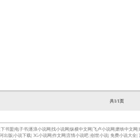
共1/1页
天下书盟
|
电子书
|
逐浪小说网
|
找小说网
|
纵横中文网
|
飞卢小说网
|
磨铁中文网
|
河出版
|
小说下载
|
3G小说网
|
作文网
|
言情小说吧
|
创世小说
|
免费小说大全
|