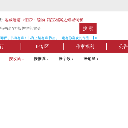
:
地藏遗迹
相宝2：秘物
猎宝档案之倾城铜雀
可听，书海有声！书海上架有声书啦，一定有你喜欢的作品~【点我收听】
行
IP专区
作家福利
公告
↓
按收藏 ↓
按推荐 ↓
按字数 ↓
按销量 ↓