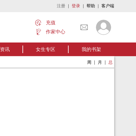
注册
|
登录
|
帮助
|
客户端
充值
作家中心
名家名作——欢迎阅读作者张家四叔的作品《张家摸金秘术》让我们一起开启张
资讯
女生专区
我的书架
|
|
周
月
总