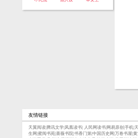
友情链接
天翼阅读
|
腾讯文学
|
凤凰读书
|
人民网读书
|
网易原创
|
手机
|
生网
|
蜜阅书苑
|
蔷薇书院
|
书香门第
|
中国历史网
|
万卷书屋
|
黄