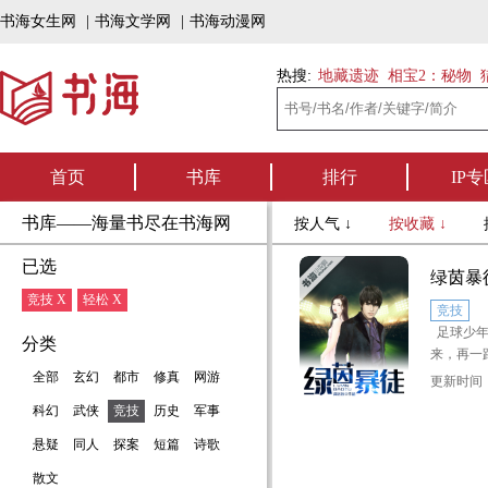
书海女生网
|
书海文学网
|
书海动漫网
热搜:
地藏遗迹
相宝2：秘物
首页
书库
排行
IP专
书库——海量书尽在书海网
按人气 ↓
按收藏 ↓
已选
绿茵暴
竞技 X
轻松 X
竞技
足球少年
分类
来，再一
亚洲杯，
全部
玄幻
都市
修真
网游
更新时间：2
漩涡，多
科幻
武侠
竞技
历史
军事
悬疑
同人
探案
短篇
诗歌
散文