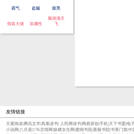
霸气
盗贼
腹黑
脑洞满天
假装大佬
加属性
飞
友情链接
天翼阅读
|
腾讯文学
|
凤凰读书
|
人民网读书
|
网易原创
|
手机
|
天下书盟
|
电
小说网
|
八月居
|
17K言情网
|
纵横女生网
|
蜜阅书苑
|
蔷薇书院
|
书香门第
|
中