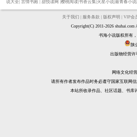
说大全
|
言情书殿
|
甜悦读网
|
樱桃阅读
|
书香云集
|
火星小说
|
最青春小说
关于我们
|
服务条款
|
版权声明
|
VIP
Copyright(C) 2011-2026 shuh
书海小说版权所有
陕公
出版物经营许
网络文化经营许
请所有作者发布作品时务必遵守国家互联网信
本站所收录作品、社区话题、书库