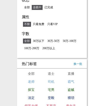
状态
全部
连载中
已完成
属性
不限
只看免费
只看VIP
字数
全部
30万以下
30万-50万
50万-100万
100万-200万
200万以上
热门标签
换一批
全部
道士
直播
老师
司机
霸气
探宝
宅男
盗贼
淡定
坚毅
猥琐
假装大佬
不死流
单女主