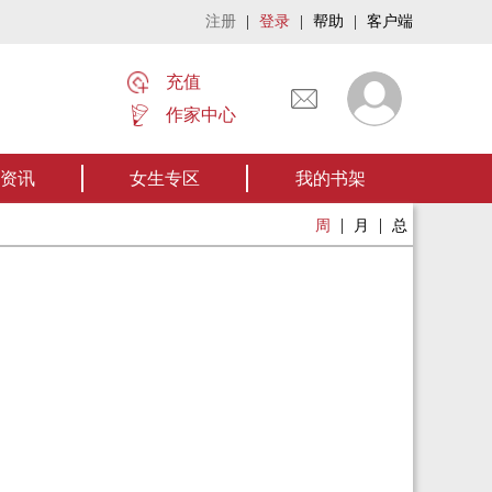
注册
|
登录
|
帮助
|
客户端
充值
作家中心
名家名作——欢迎阅读作者张家四叔的作品《张家摸金秘术》让我们一起开启张
资讯
女生专区
我的书架
|
|
周
月
总