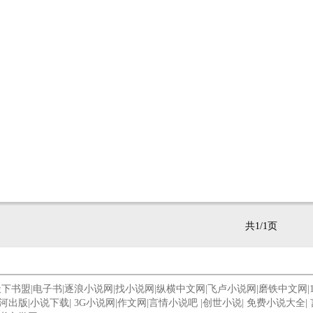
共1/1页
天下书盟
|
电子书
|
逐浪小说网
|
找小说网
|
纵横中文网
|
飞卢小说网
|
磨铁中文网
|
河出版
|
小说下载
|
3G小说网
|
作文网
|
言情小说吧
|
创世小说
|
免费小说大全
|