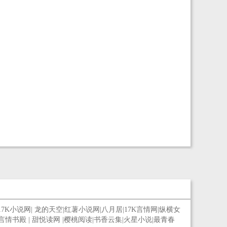
17K小说网
|
龙的天空
|
红薯小说网
|
八月居
|
17K言情网
|
纵横女
言情书殿
|
甜悦读网
|
樱桃阅读
|
书香云集
|
火星小说
|
最青春