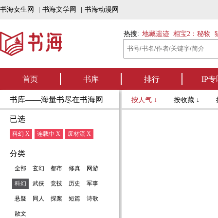
书海女生网
|
书海文学网
|
书海动漫网
热搜:
地藏遗迹
相宝2：秘物
首页
书库
排行
IP专
书库——海量书尽在书海网
按人气 ↓
按收藏 ↓
已选
科幻 X
连载中 X
废材流 X
分类
全部
玄幻
都市
修真
网游
科幻
武侠
竞技
历史
军事
悬疑
同人
探案
短篇
诗歌
散文