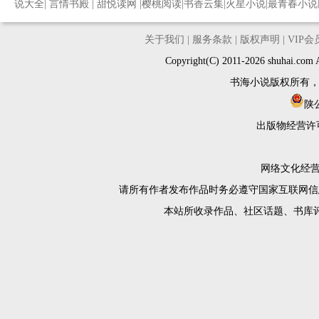
说大全
|
言情书殿
|
甜悦读网
|
樱桃阅读
|
书香云集
|
火星小说
|
最青春小说
关于我们
|
服务条款
|
版权声明
|
VIP
Copyright(C) 2011-2026 shuh
书海小说版权所有
陕公
出版物经营许
网络文化经营许
请所有作者发布作品时务必遵守国家互联网信
本站所收录作品、社区话题、书库