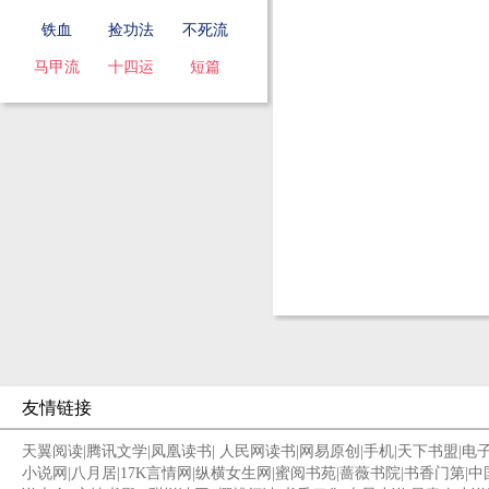
铁血
捡功法
不死流
马甲流
十四运
短篇
友情链接
天翼阅读
|
腾讯文学
|
凤凰读书
|
人民网读书
|
网易原创
|
手机
|
天下书盟
|
电
小说网
|
八月居
|
17K言情网
|
纵横女生网
|
蜜阅书苑
|
蔷薇书院
|
书香门第
|
中