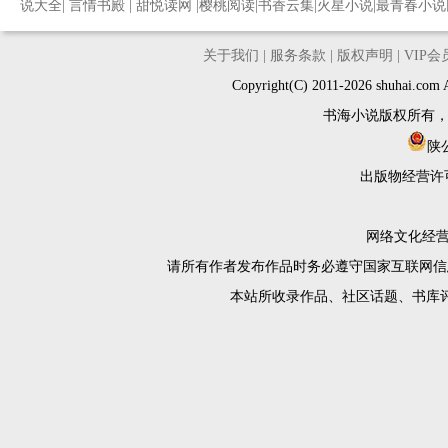
说大全
|
言情书殿
|
甜悦读网
|
樱桃阅读
|
书香云集
|
火星小说
|
最青春小说
关于我们
|
服务条款
|
版权声明
|
VIP
Copyright(C) 2011-2026 shuh
书海小说版权所有
陕公
出版物经营许
网络文化经营许
请所有作者发布作品时务必遵守国家互联网信
本站所收录作品、社区话题、书库