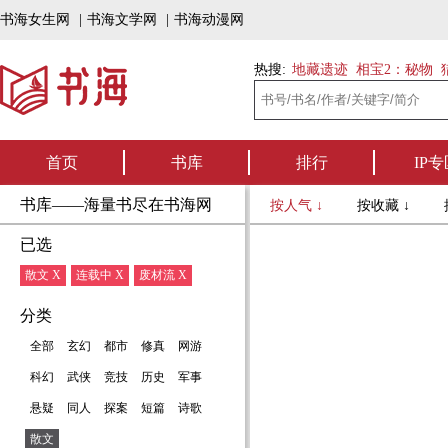
书海女生网
|
书海文学网
|
书海动漫网
热搜:
地藏遗迹
相宝2：秘物
首页
书库
排行
IP专
书库——海量书尽在书海网
按人气 ↓
按收藏 ↓
已选
散文 X
连载中 X
废材流 X
分类
全部
玄幻
都市
修真
网游
科幻
武侠
竞技
历史
军事
悬疑
同人
探案
短篇
诗歌
散文