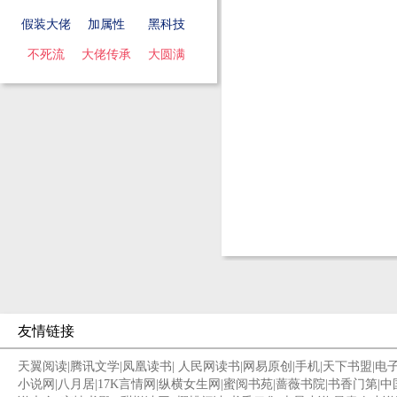
假装大佬
加属性
黑科技
不死流
大佬传承
大圆满
友情链接
天翼阅读
|
腾讯文学
|
凤凰读书
|
人民网读书
|
网易原创
|
手机
|
天下书盟
|
电
小说网
|
八月居
|
17K言情网
|
纵横女生网
|
蜜阅书苑
|
蔷薇书院
|
书香门第
|
中