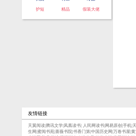
护短
精品
假装大佬
友情链接
天翼阅读
|
腾讯文学
|
凤凰读书
|
人民网读书
|
网易原创
|
手机
|
生网
|
蜜阅书苑
|
蔷薇书院
|
书香门第
|
中国历史网
|
万卷书屋
|
黄