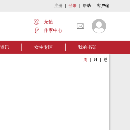
注册
|
登录
|
帮助
|
客户端
充值
作家中心
名家名作——欢迎阅读作者张家四叔的作品《张家摸金秘术》让我们一起开启张
资讯
女生专区
我的书架
|
|
周
月
总