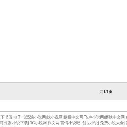
共1/1页
天下书盟
|
电子书
|
逐浪小说网
|
找小说网
|
纵横中文网
|
飞卢小说网
|
磨铁中文网
|
河出版
|
小说下载
|
3G小说网
|
作文网
|
言情小说吧
|
创世小说
|
免费小说大全
|