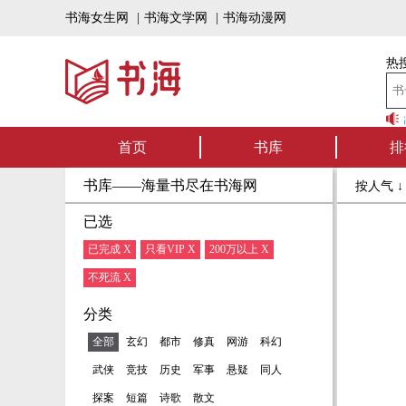
书海女生网
|
书海文学网
|
书海动漫网
热搜
书海听书——好书
首页
书库
排
书库——海量书尽在书海网
按人气 
已选
已完成 X
只看VIP X
200万以上 X
不死流 X
分类
全部
玄幻
都市
修真
网游
科幻
武侠
竞技
历史
军事
悬疑
同人
探案
短篇
诗歌
散文