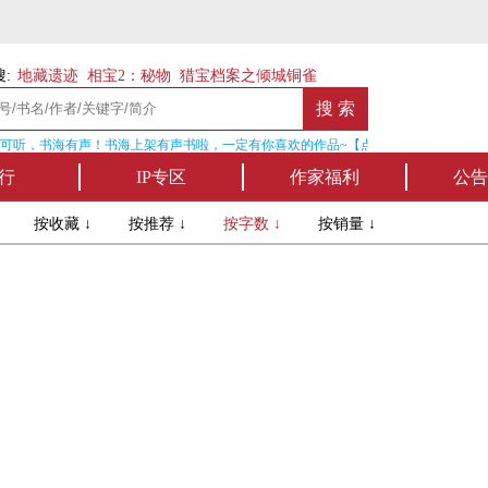
:
地藏遗迹
相宝2：秘物
猎宝档案之倾城铜雀
可听，书海有声！书海上架有声书啦，一定有你喜欢的作品~【点我收听】
行
IP专区
作家福利
公告
↓
按收藏 ↓
按推荐 ↓
按字数 ↓
按销量 ↓