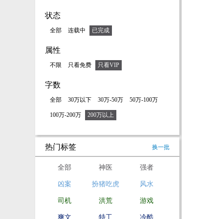
状态
全部
连载中
已完成
属性
不限
只看免费
只看VIP
字数
全部
30万以下
30万-50万
50万-100万
100万-200万
200万以上
热门标签
换一批
全部
神医
强者
凶案
扮猪吃虎
风水
司机
洪荒
游戏
爽文
特工
冷酷