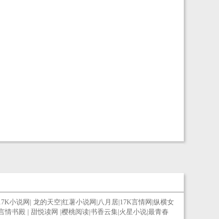
17K小说网
|
龙的天空
|
红薯小说网
|
八月居
|
17K言情网
|
纵横女
言情书殿
|
甜悦读网
|
樱桃阅读
|
书香云集
|
火星小说
|
最青春