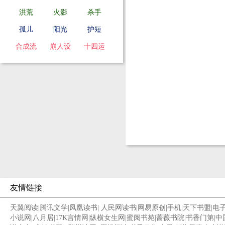
洪荒
火影
杀手
孤儿
阳光
护短
合成流
崩人设
十四运
友情链接
天翼阅读
|
腾讯文学
|
凤凰读书
|
人民网读书
|
网易原创
|
手机
|
天下书盟
|
电
小说网
|
八月居
|
17K言情网
|
纵横女生网
|
蜜阅书苑
|
蔷薇书院
|
书香门第
|
中