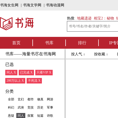
书海女生网
|
书海文学网
|
书海动漫网
热搜:
地藏遗迹
相宝2：秘物
首页
书库
排行
IP专
书库——海量书尽在书海网
按人气 ↓
按收藏 ↓
已选
同人 X
已完成 X
只看VIP X
200万以上 X
不死流 X
分类
全部
玄幻
都市
修真
网游
科幻
武侠
竞技
历史
军事
悬疑
同人
探案
短篇
诗歌