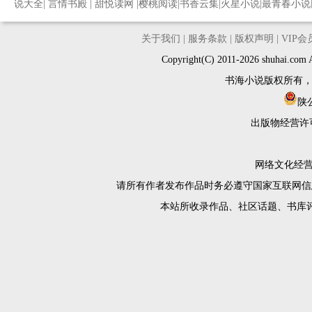
说大全
|
言情书殿
|
甜悦读网
|
樱桃阅读
|
书香云集
|
火星小说
|
最青春小说
关于我们
|
服务条款
|
版权声明
|
VIP
Copyright(C) 2011-2026 shuh
书海小说版权所有
陕公
出版物经营许
网络文化经营许
请所有作者发布作品时务必遵守国家互联网信
本站所收录作品、社区话题、书库