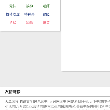
竞技
战神
老师
扮猪吃虎
特种兵
冒险
勇猛
冷酷
短篇
友情链接
天翼阅读
|
腾讯文学
|
凤凰读书
|
人民网读书
|
网易原创
|
手机
|
天下书盟
|
电
小说网
|
八月居
|
17K言情网
|
纵横女生网
|
蜜阅书苑
|
蔷薇书院
|
书香门第
|
中