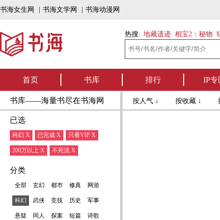
书海女生网
|
书海文学网
|
书海动漫网
热搜:
地藏遗迹
相宝2：秘物
首页
书库
排行
IP专
书库——海量书尽在书海网
按人气 ↓
按收藏 ↓
已选
科幻 X
已完成 X
只看VIP X
200万以上 X
不死流 X
分类
全部
玄幻
都市
修真
网游
科幻
武侠
竞技
历史
军事
悬疑
同人
探案
短篇
诗歌