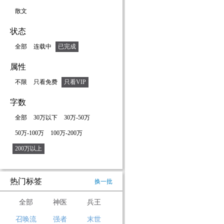
散文
状态
全部
连载中
已完成
属性
不限
只看免费
只看VIP
字数
全部
30万以下
30万-50万
50万-100万
100万-200万
200万以上
热门标签
换一批
全部
神医
兵王
召唤流
强者
末世