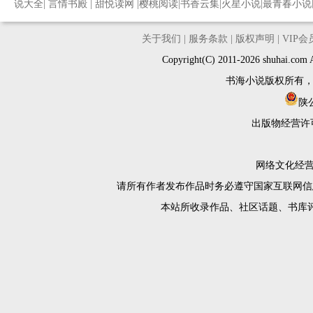
说大全
|
言情书殿
|
甜悦读网
|
樱桃阅读
|
书香云集
|
火星小说
|
最青春小说
关于我们
|
服务条款
|
版权声明
|
VIP
Copyright(C) 2011-2026 shuh
书海小说版权所有
陕公
出版物经营许
网络文化经营许
请所有作者发布作品时务必遵守国家互联网信
本站所收录作品、社区话题、书库