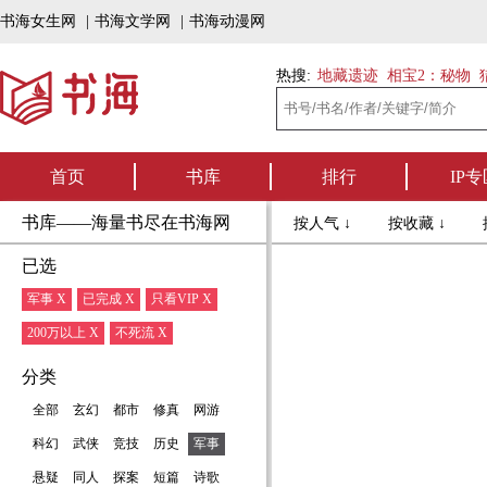
书海女生网
|
书海文学网
|
书海动漫网
热搜:
地藏遗迹
相宝2：秘物
首页
书库
排行
IP专
书库——海量书尽在书海网
按人气 ↓
按收藏 ↓
已选
军事 X
已完成 X
只看VIP X
200万以上 X
不死流 X
分类
全部
玄幻
都市
修真
网游
科幻
武侠
竞技
历史
军事
悬疑
同人
探案
短篇
诗歌