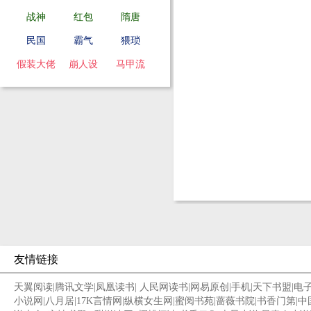
战神
红包
隋唐
民国
霸气
猥琐
假装大佬
崩人设
马甲流
友情链接
天翼阅读
|
腾讯文学
|
凤凰读书
|
人民网读书
|
网易原创
|
手机
|
天下书盟
|
电
小说网
|
八月居
|
17K言情网
|
纵横女生网
|
蜜阅书苑
|
蔷薇书院
|
书香门第
|
中