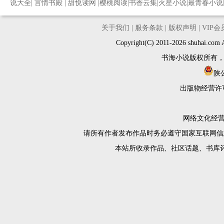
说大全
|
言情书殿
|
甜悦读网
|
樱桃阅读
|
书香云集
|
火星小说
|
最青春小说
关于我们
|
服务条款
|
版权声明
|
VIP
Copyright(C) 2011-2026 shuh
书海小说版权所有
陕公
出版物经营许
网络文化经营许
请所有作者发布作品时务必遵守国家互联网信
本站所收录作品、社区话题、书库