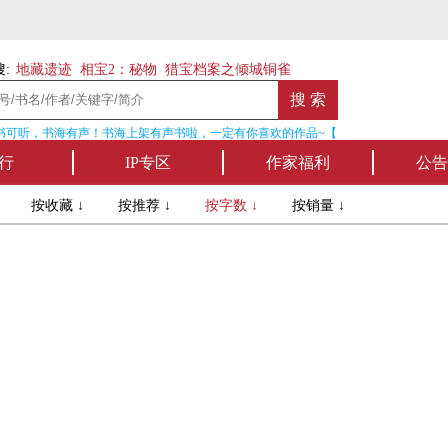
:
地藏遗迹
相宝2：秘物
猎宝档案之倾城铜雀
可听，书海有声！书海上架有声书啦，一定有你喜欢的作品~【点我收听】
行
IP专区
作家福利
公告
↓
按收藏 ↓
按推荐 ↓
按字数 ↓
按销量 ↓