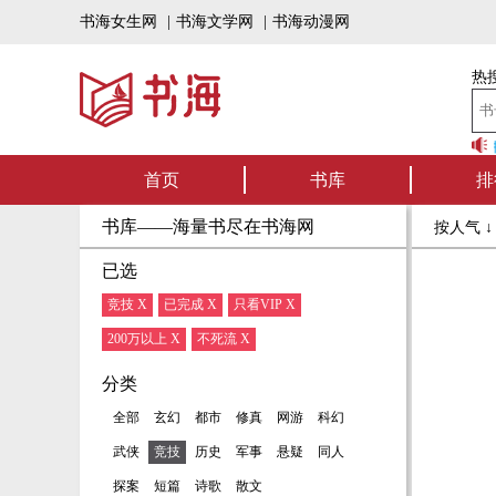
书海女生网
|
书海文学网
|
书海动漫网
热搜
书海听书——好书
首页
书库
排
书库——海量书尽在书海网
按人气 
已选
竞技 X
已完成 X
只看VIP X
200万以上 X
不死流 X
分类
全部
玄幻
都市
修真
网游
科幻
武侠
竞技
历史
军事
悬疑
同人
探案
短篇
诗歌
散文