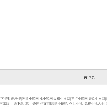
共1/1页
天下书盟
|
电子书
|
逐浪小说网
|
找小说网
|
纵横中文网
|
飞卢小说网
|
磨铁中文网
|
河出版
|
小说下载
|
3G小说网
|
作文网
|
言情小说吧
|
创世小说
|
免费小说大全
|