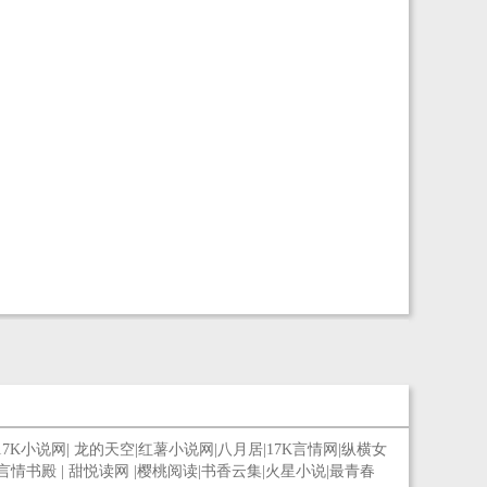
17K小说网
|
龙的天空
|
红薯小说网
|
八月居
|
17K言情网
|
纵横女
言情书殿
|
甜悦读网
|
樱桃阅读
|
书香云集
|
火星小说
|
最青春