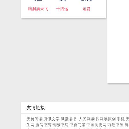
脑洞满天飞
十四运
短篇
友情链接
天翼阅读
|
腾讯文学
|
凤凰读书
|
人民网读书
|
网易原创
|
手机
|
生网
|
蜜阅书苑
|
蔷薇书院
|
书香门第
|
中国历史网
|
万卷书屋
|
黄