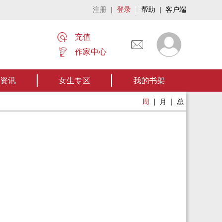
注册
|
登录
|
帮助
|
客户端
充值
作家中心
名家名作——欢迎阅读作者张家四叔的作品《张家摸金秘术》让我们一起开启张
资讯
女生专区
我的书架
|
|
周
月
总