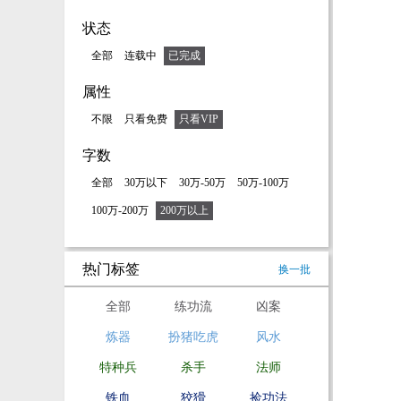
状态
全部
连载中
已完成
属性
不限
只看免费
只看VIP
字数
全部
30万以下
30万-50万
50万-100万
100万-200万
200万以上
热门标签
换一批
全部
练功流
凶案
炼器
扮猪吃虎
风水
特种兵
杀手
法师
铁血
狡猾
捡功法