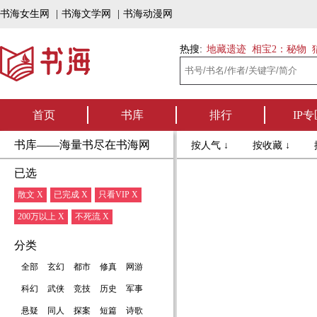
书海女生网
|
书海文学网
|
书海动漫网
热搜:
地藏遗迹
相宝2：秘物
首页
书库
排行
IP专
书库——海量书尽在书海网
按人气 ↓
按收藏 ↓
已选
散文 X
已完成 X
只看VIP X
200万以上 X
不死流 X
分类
全部
玄幻
都市
修真
网游
科幻
武侠
竞技
历史
军事
悬疑
同人
探案
短篇
诗歌