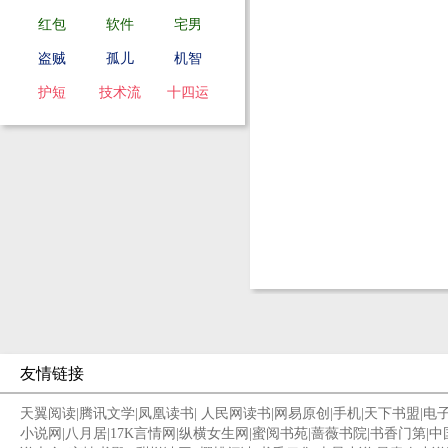
红包
软件
宅男
盗贼
孤儿
机智
护短
技术流
十四运
友情链接
天翼阅读
|
腾讯文学
|
凤凰读书
|
人民网读书
|
网易原创
|
手机
|
天下书盟
|
电
小说网
|
八月居
|
17K言情网
|
纵横女生网
|
蜜阅书苑
|
蔷薇书院
|
书香门第
|
中