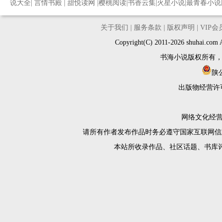
说大全
|
言情书殿
|
甜悦读网
|
樱桃阅读
|
书香云集
|
火星小说
|
最青春小说
关于我们
|
服务条款
|
版权声明
|
VIP
Copyright(C) 2011-2026 shuh
书海小说版权所有
陕公
出版物经营许
网络文化经营许
请所有作者发布作品时务必遵守国家互联网信
本站所收录作品、社区话题、书库