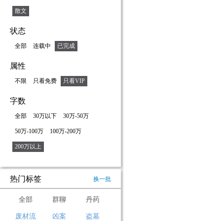
散文
状态
全部
连载中
已完成
属性
不限
只看免费
只看VIP
字数
全部
30万以下
30万-50万
50万-100万
100万-200万
200万以上
热门标签
换一批
全部
群聊
丹药
废材流
凶案
盗墓