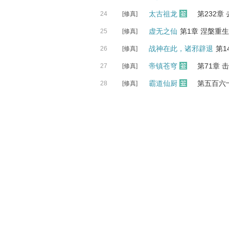
太古祖龙
第232章
24
[修真]
虚无之仙
第1章 涅槃重生
25
[修真]
战神在此，诸邪辟退
第1
26
[修真]
帝镇苍穹
第71章
27
[修真]
霸道仙厨
第五百六
28
[修真]