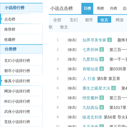
小说排行榜
小说点击榜
日榜
周榜
月榜
总
点击榜
全部
玄幻
都市
修真
网游
歌
散文
推荐榜
收藏榜
仙界寻美专家
最终
1
[修真]
分类榜
七界邪神
第三百一
2
[修真]
九婴邪仙
第一千一
3
[修真]
玄幻小说排行榜
吞噬仙道
第0335
4
[修真]
都市小说排行榜
人 行道
第5章 第五章
5
[修真]
修真小说排行榜
重生之吸星大法
第
6
[修真]
网游小说排行榜
绝世魔种
第三百一
7
[修真]
科幻小说排行榜
九劫真仙
第1017
8
[修真]
武侠小说排行榜
纵道玄剑录
第56章 导火
9
[修真]
竞技小说排行榜
不灭龙丹
第三百四
10
[修真]