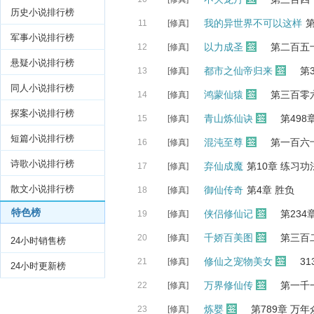
历史小说排行榜
我的异世界不可以这样
11
[修真]
军事小说排行榜
以力成圣
第二百五
12
[修真]
悬疑小说排行榜
都市之仙帝归来
第
13
[修真]
同人小说排行榜
鸿蒙仙猿
第三百零
14
[修真]
探案小说排行榜
青山炼仙诀
第49
15
[修真]
短篇小说排行榜
混沌至尊
第一百六
16
[修真]
诗歌小说排行榜
弃仙成魔
第10章 练习功
17
[修真]
散文小说排行榜
御仙传奇
第4章 胜负
18
[修真]
特色榜
侠侣修仙记
第234
19
[修真]
千娇百美图
第三百
20
[修真]
24小时销售榜
修仙之宠物美女
31
21
[修真]
24小时更新榜
万界修仙传
第一千
22
[修真]
炼婴
第789章 万
23
[修真]