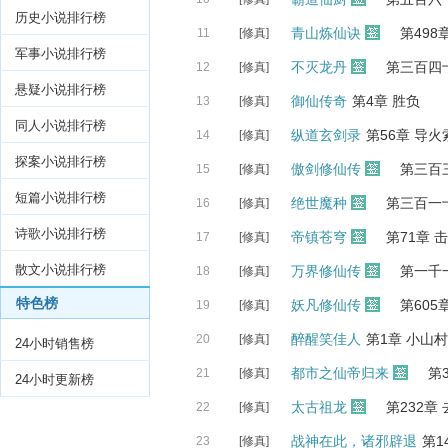
历史小说排行榜
青山炼仙诀
第49
11
[修真]
军事小说排行榜
不灭龙丹
第三百四
12
[修真]
悬疑小说排行榜
御仙传奇
第4章 胜负
13
[修真]
同人小说排行榜
纵道玄剑录
第56章 导火
14
[修真]
探案小说排行榜
傲剑修仙传
第三百
15
[修真]
短篇小说排行榜
绝世魔种
第三百一
16
[修真]
诗歌小说排行榜
帝镇苍穹
第71章
17
[修真]
散文小说排行榜
万界修仙传
第一千
18
[修真]
特色榜
妖凡修仙传
第60
19
[修真]
醉醒笑佳人
第1章 小山村
20
[修真]
24小时销售榜
都市之仙帝归来
第
21
[修真]
24小时更新榜
太古祖龙
第232章
22
[修真]
战神在此，诸邪辟退
第1
23
[修真]