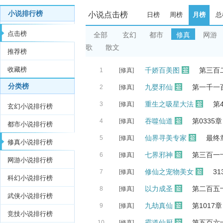
小说排行榜
小说点击榜
日榜
周榜
月榜
总
点击榜
全部
玄幻
都市
修真
网游
歌
散文
推荐榜
收藏榜
千娇百美图
第三百
1
[修真]
分类榜
九婴邪仙
第一千一
2
[修真]
重生之吸星大法
第
3
[修真]
玄幻小说排行榜
吞噬仙道
第0335
4
[修真]
都市小说排行榜
仙界寻美专家
最终
5
[修真]
修真小说排行榜
七界邪神
第三百一
6
[修真]
网游小说排行榜
修仙之宠物美女
31
7
[修真]
科幻小说排行榜
以力成圣
第二百五
8
[修真]
武侠小说排行榜
九劫真仙
第1017
9
[修真]
竞技小说排行榜
霸道仙厨
第五百六
10
[修真]