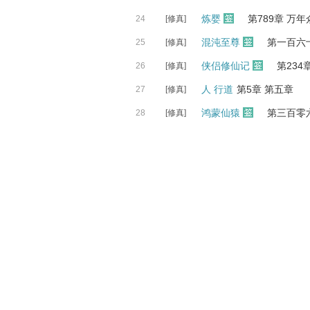
炼婴
第789章 万
24
[修真]
混沌至尊
第一百六
25
[修真]
侠侣修仙记
第234
26
[修真]
人 行道
第5章 第五章
27
[修真]
鸿蒙仙猿
第三百零
28
[修真]